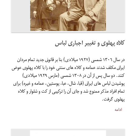
کلاه پهلوی و تغییر اجباری لباس
در سال ١٣٠٦ شمسى (۱۹۲۷ میلادی) بنا بر قانونى جديد تمام مردان
ايرانى مكلف شدند عمامه و كلاه های سنتی خود را با كلاه پهلوى عوض
كنند. دو سال پس از آن در ١٣٠٨ شمسى (مارس ۱۹۲۹ میلادی)
پوشيدن لباس هاى ايرانى (قبا، شال، عبا، پوستین، عمامه و غیره) براى
تمام افراد مذكر ممنوع شد و جاى آن را تركيبى از كت و شلوار و كلاه
پهلوى گرفت.
ادامه