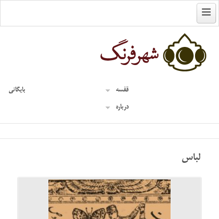
English
قفسه
بایگانی
درباره
لباس