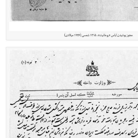
مجوز پوشیدن لباس «روحانیت»، ۱۳۱۵ شمسی (۱۹۳۶ میلادی)