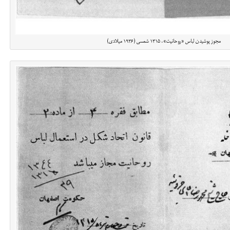
مجوز پوشیدن لباس «روحانیت»، ۱۳۱۵ شمسی (۱۹۳۶ میلادی)