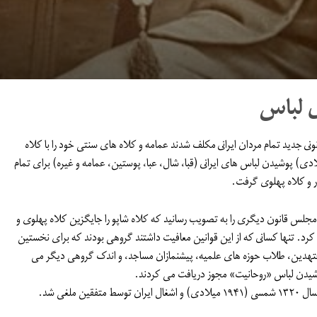
ی لباس
ر ۱۹۲۸ میلادی) بنا بر قانونى جدید تمام مردان ایرانى مکلف شدند عمامه و کلاه های سنتی خود را با کلاه
عوض کنند. مدتی پس از آن (مارس ۱۹۲۹ میلادی) پوشیدن لباس هاى ایرانى (قبا، شال، عبا، پوستین، عمامه و غیره) براى تمام
ار و کلاه پهلوى گرفت.
١٣۱۴ شمسى (ژوئن ١٩٣۵ میلادی) مجلس قانون دیگرى را به تصویب رسانید که کلاه شاپو را جایگزین کلاه پهلوى و
رد. تنها کسانى که از این قوانین معافیت داشتند گروهى بودند که براى نخستین
جتهدین، طلاب حوزه هاى علمیه، پیشنمازان مساجد، و اندک گروهى دیگر مى
شیدن لباس «روحانیت» مجوز دریافت مى کردند.
ملغى شد.