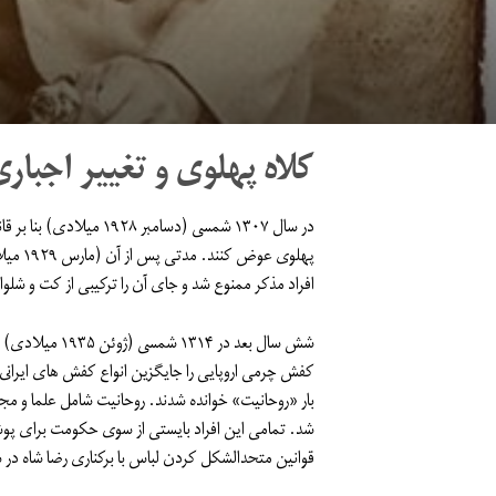
کلاه پهلوی و تغییر اجبار
در سال ١٣٠۷ شمسى (دسامب
پهلوى 
افراد مذکر ممنوع شد و جاى آن را ترکیبى از کت و شلو
شش سال بعد در 
کفش چرمى اروپایى را جایگزین انواع کفش هاى ایرانى ک
بار «روحانیت» خوانده شدند. روحانیت شامل علما و م
شد. تمامى این افراد بایستى از سوى حکومت براى پو
قوانین متحدالشکل کردن لباس با برکنارى رضا شاه در سال ١٣٢٠ شمسى (۱۹۴۱ میلادی) و اشغال ایران توسط متفقین 