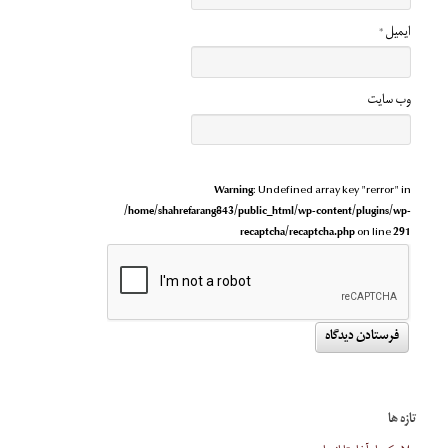
ایمیل
*
وب‌ سایت
Warning
: Undefined array key "rerror" in
/home/shahrefarang843/public_html/wp-content/plugins/wp-
recaptcha/recaptcha.php
on line
291
تازه ها