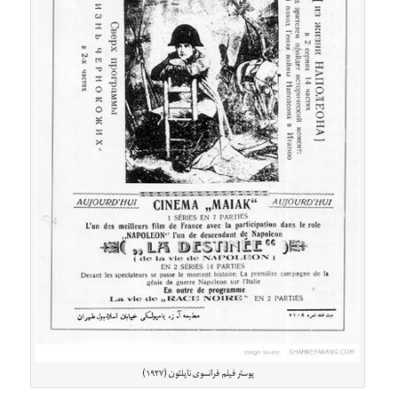
پوستر فیلم فرانسوی ناپلئون (۱۹۲۷)