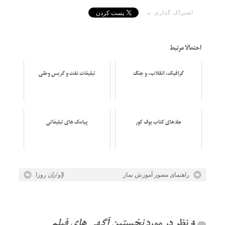
اشتراک گذاری ←
احتمالا مرتبط
گرافیک، انقلاب، و جنگ
تبلیغات نفت و گریس وطنی
جلدهای کتاب بوف کور
پیامک های تبلیغاتی
راهنمای مصور آموزش نماز
ا[و/ی‍]ن روزا
نخستین آگهی های فیلم