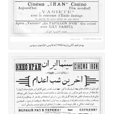
پوستر فیلم آلمانی واریته (۱۹۲۵) به فارسی، فرانسوی، و روسی