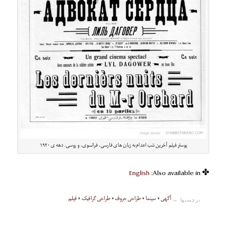
پوستر فیلم آخرین شب اعدام به زبان های فارسی، فرانسوی، و روسی. دهه ی ۱۹۲۰
English
✤ Also available in:
آگهی
•
سینما
•
طراحی حروف
•
طراحی گرافیک
•
فیلم
برچسبها ←