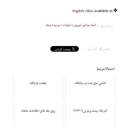
English
✤ Also available in:
اتحاد جماهیر شوروی
•
تبلیغات
•
روسیه
•
مجله
برچسبها ←
اشتراک گذاری ←
احتمالا مرتبط
کشتی غرق شده در میانکاله
عظمت بازیافته
آمریکا، پشت ویترین (۱۳۳۰)
روی جلد های اطلاعات ماهانه