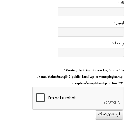
نام
*
ایمیل
*
وب‌ سایت
Warning
: Undefined array key "rerror" in
/home/shahrefarang843/public_html/wp-content/plugins/wp-
recaptcha/recaptcha.php
on line
291