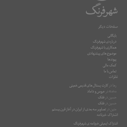
صفحات دیگر
بایگانی
درباره ی شهرفرنگ
همکاری با شهرفرنگ
موضوع های پیشنهادی
پیوندها
کمک مالی
تماس با ما
نظرات
رها
در
کارت پستال های قدیمی خمینی
Raha
در
عروس و داماد
حسین
در
فلک
حسین
در
فلک
متین
در
تصاویر سه بعدی از ایران در آغاز قرن بیستم
اشتراک خبرنامه
اشتراک ایمیلی خبرنامه ی شهرفرنگ