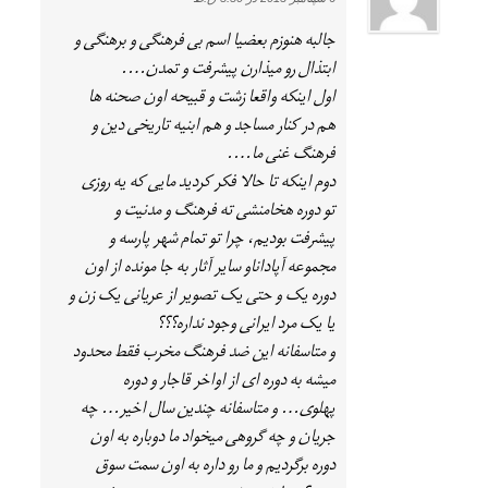
جالبه هنوزم بعضیا اسم بی فرهنگی و برهنگی و
ابتذال رو میذارن پیشرفت و تمدن….
اول اینکه واقعا زشت و قبیحه اون صحنه ها
هم در کنار مساجد و هم ابنیه تاریخی دین و
فرهنگ غنی ما….
دوم اینکه تا حالا فکر کردید مایی که یه روزی
تو دوره هخامنشی ته فرهنگ و مدنیت و
پیشرفت بودیم، چرا تو تمام شهر پارسه و
مجموعه آپاداناو سایر آثار به جا مونده از اون
دوره یک و حتی یک تصویر از عریانی یک زن و
یا یک مرد ایرانی وجود نداره؟؟؟
و متاسفانه این ضد فرهنگ مخرب فقط محدود
میشه به دوره ای از اواخر قاجار و دوره
پهلوی… و متاسفانه چندین سال اخیر… چه
جریان و چه گروهی میخواد ما دوباره به اون
دوره برگردیم و ما رو داره به اون سمت سوق