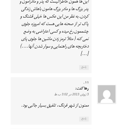
این ها همون خاطراتیست که پدر و مادرامون و
پدر بزرگ ها و مادر بزرگ هامون باهاش زندگی
کردن.به نظر من این عکس ها خیلی قشنگ و
پاک تر از صحنه هایی هست که امروزه جلوی
چشممون رخ میده و کسی اعتراضی به وضع
نمی کنه ( مثلآ ترمز زدن ماشین ها جلوی پای
دختربچه های راهنمایی و سوار شدن آنها….)
[…]
پاسخ
رها
گفت:
3 ژوئن 2013 در 3:02 ب.ظ
ممنون از شهر فرنگ، تلفیق بسیار جالبی بود.
پاسخ