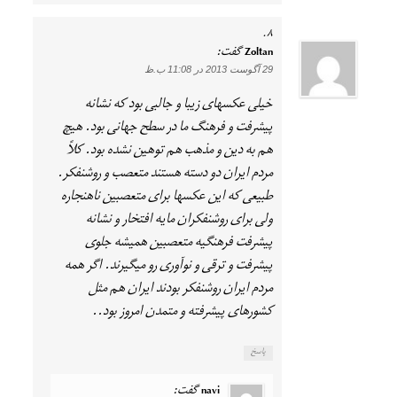
Zoltan
گفت:
29 آگوست 2013 در 11:08 ب.ظ
خیلی عکسهای زیبا و جالبی بود که نشانه
پیشرفت و فرهنگ ما در سطح جهانی بود. هیچ
هم به دین و مذهب هم توهین نشده بود. کلاً
مردم ایران دو دسته هستند متعصب و روشنفکر.
طبیعی که این عکسها برای متعصبین ناهنجاره
ولی برای روشنفکران مایه افتخار و نشانه
پیشرفت فرهنگیه متعصبین همیشه جلوی
پیشرفت و ترقی و نوآوری رو میگیرند. اگر همه
مردم ایران روشنفکر بودند ایران هم مثل
کشورهای پیشرفته و متمدن امروز بود..
پاسخ
navi
گفت: