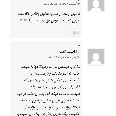
9 آگوست 2014 در 12:15 ب.ظ
ممنون ازسلطان مسعودغزنوی بخاطر اطلاعات
خوبی که بدون غرض ورزی در اختیار گذاشتند.
پاسخ
میتراییسم
گفت:
8 ژوئن 2014 در 6:10 ق.ظ
سلام به دوستان من تمام دیدگاهها را خوندم
جالبه که اینو بگم تمام شرقشناسان و
تاریخنگاران همگی متفق القول هستن که
لباس ایرانی یکی از زیباترین لباسها در
دنیاست.دغدغه دیگه که دوستان داشت در مورد
چند شخصیتی ایرانیها، این موضوع به جامعه
دیکتاطورزده ما بر میگرده چندین هزار سال
حکومت دیکتاطوری رفتار فرد ایرانی رو نسبت به