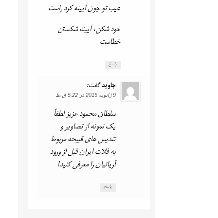
عیب تو چون آیینه کرد راست
خود شکن، آیینه شکستن
خطاست
پاسخ
جاوید
گفت:
9 ژانویه 2015 در 5:22 ق.ظ
سلطان محمود عزیز لطفاً
یک نمونه از تصاویر و
تندیس های قبیحه مربوط
به فلات ایران قبل از ورود
آریائیان را معرفی کنید!
پاسخ