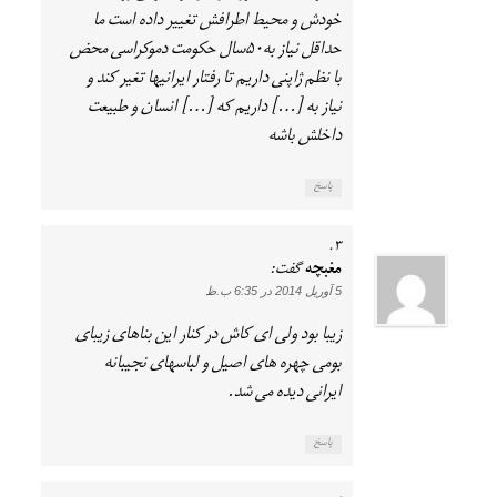
خودش و محیط اطرافش تغییر داده است ما
حداقل نیاز به۵۰سال حکومت دموکراسی محض
با نظم ژاپنی داریم تا رفتار ایرانیها تغیر کند و
نیاز به […] داریم که […] انسان و طبیعت
داخلش باشه
پاسخ
مغبچه
گفت:
5 آوریل 2014 در 6:35 ب.ظ
زیبا بود ولی ای کاش در کنار این بناهای زیبای
بومی چهره های اصیل و لباسهای نجیبانه
ایرانی دیده می شد.
پاسخ