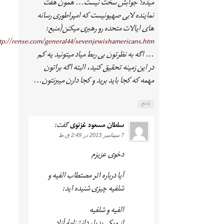
میده؟ جوابش سخت نیست… همون هفت
نماینده لابی صهیونیست که امپراطوری رسانه
های ایالات متحده رو رهبری میکنن(منبع:
tp://rense.com/general44/sevenjewishamericans.htm
… اگه به نظرتون بی ربط میاد میتونید یه کم
در این زمینه تحقیق کنید، البته اگه براتون
مهمه که کجا باید برید و کجا دارن میبرنتون…
پاسخ
سلطان مسعود غزنوی
گفت:
7 سپتامبر 2013 در 2:49 ق.ظ
دخوی عزیزم
آیا درباره اثر مصتطاب الفیه و
شلفیه چیزی شنیده اید:
الفیه و شلفیه
از ویکی‌پدیا، دانشنامهٔ آزاد