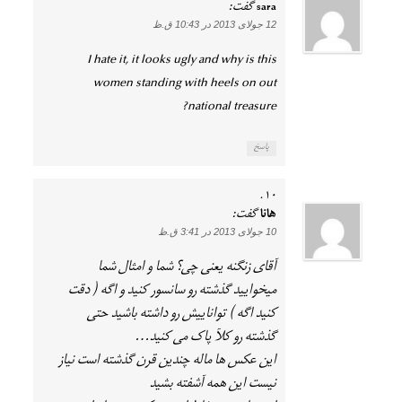
sara
گفت:
12 جولای 2013 در 10:43 ق.ظ
I hate it, it looks ugly and why is this
women standing with heels on out
national treasure?
پاسخ
هانا
گفت:
10 جولای 2013 در 3:41 ق.ظ
آقای زنگنه یعنی چی؟ شما و امثال شما
میخوایید گذشته رو سانسور کنید و اگه ( دقت
کنید اگه ) تواناییش رو داشته باشید حتی
گذشته رو کلآ پاک می کنید…
این عکس ها ماله چندین قرن گذشته است نیاز
نیست این همه آشفته بشید