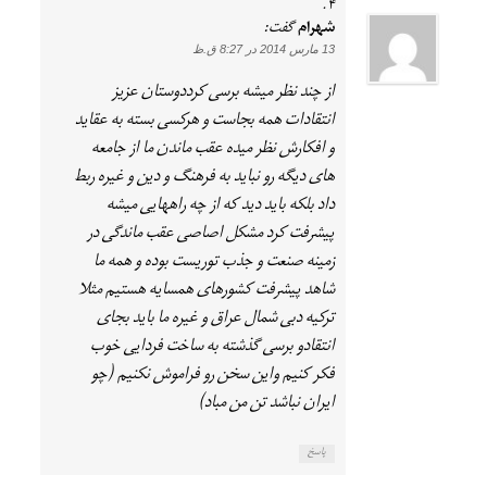
شهرام
گفت:
13 مارس 2014 در 8:27 ق.ظ
از چند نظر میشه برسی کرددوستان عزیز
انتقادات همه بجاست و هرکسی بسته به عقاید
و افکارش نظر میده عقب ماندن ما از جامعه
های دیگه رو نباید به فرهنگ و دین و غیره ربط
داد بلکه باید دید که از چه راههایی میشه
پیشرفت کرد مشکل اصاصی عقب ماندگی در
زمینه صنعت و جذب توریست بوده و همه ما
شاهد پیشرفت کشورهای همسایه هستیم مثلا
ترکیه دبی شمال عراق و غیره ما باید بجای
انتقادو برسی گذشته به ساخت فردایی خوب
فکر کنیم واین سخن رو فراموش نکنیم (چو
ایران نباشد تن من مباد)
پاسخ