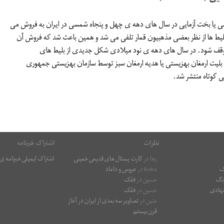
لی یا بخت آزمایی در سال های دهه ی چهل و پنجاه شمسی در ایران به فروش می
بلیط ها از نظر بعضی مذهبیون قمار تلفی می شد و همین باعث شد که فروش آن
وقف شود. در سال های دهه ی نود میلادی شکل جدیدی از بلیط های
م بلیت ارمغان بهزیستی یا هدیه ارمغان سبز توسط سازمان بهزیستی جمهوری
 کوتاه منتشر شد.
نظرات
اشتراک خبرنامه
رها
در
کارت پستال های قدیمی خمینی
اشتراک ایمیلی خبرنامه 
گ
Raha
در
عروس و داماد
رنگ
حسین
در
فلک
هادی
حسین
در
فلک
متین
در
تصاویر سه بعدی از ایران در آغاز
قرن بیستم