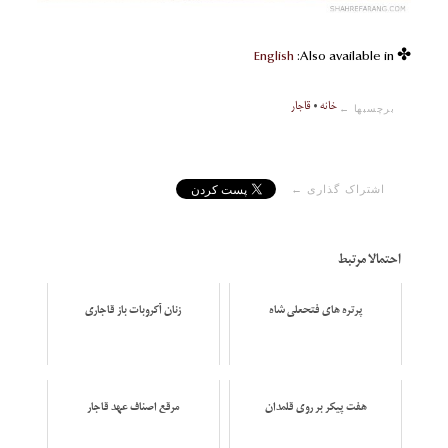
English
✤ Also available in:
خانه
•
قاجار
برچسبها ←
اشتراک گذاری ←
احتمالا مرتبط
پرتره های فتحعلی شاه
زنان آکروبات باز قاجاری
هفت پیکر بر روی قلمدان
مرقع اصناف عهد قاجار