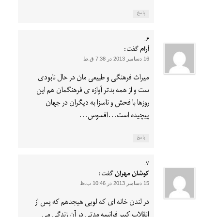
پاسخ
آرام
گفت:
16 دسامبر 2013 در 7:38 ق.ظ
میراث فرهنگی و طبیعی مان در حال نابودی
ست و از همه بدتر آوازه ی فرهنگمان هم این
روزها با فحش و ناسزا به دیگران در جهان
پیچیده است…افسوس…
پاسخ
کوشان مهران
گفت:
15 دسامبر 2013 در 10:46 ب.ظ
در لندن خانه ای که لویی هیجدهم که پس از
انقلاب کبیر فرانسه مدتی در آن زندگی می