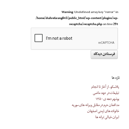
Warning
: Undefined array key "rerror" in
/home/shahrefarang843/public_html/wp-content/plugins/wp-
recaptcha/recaptcha.php
on line
291
تازه ها
پلاسکو، از آغاز تا انجام
تبلیغات در عهد ماضی
بوشهر دهه ی ۱۳۵۰
مدافعان حرم در مقابل ویرانه های سوریه
خانواده های ارمنی اصفهان
ایران خیالی ترانه ها