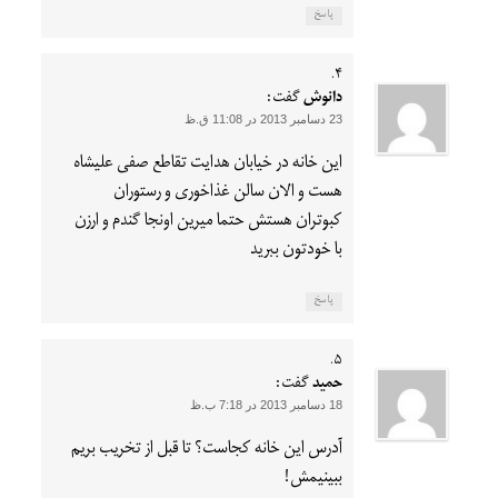
پاسخ
دانوش
گفت:
23 دسامبر 2013 در 11:08 ق.ظ
این خانه در خیابان هدایت تقاطع صفی علیشاه
هست و الان سالن غذاخوری و رستوران
کبوتران هستش حتما میرین اونجا گندم و ارزن
با خودتون ببرید
پاسخ
حميد
گفت:
18 دسامبر 2013 در 7:18 ب.ظ
آدرس این خانه کجاست؟ تا قبل از تخریب بریم
ببینیمش!