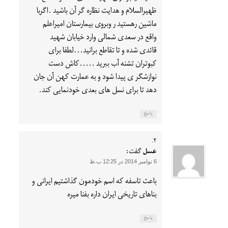
ظهیرالسلام و هدایت نظاره گر آن باشید .اگربا
ماشین رهستید ر وبروی بیمارستان امیراعلم
واقع در سعدی شمالی وارد خیابان شهید
قائدی شده و تا تقاطع برانید…لطفا برای
کبوتران تشنه آب ببرید …..کاش دست
نوازشگر ی پیدا شود و به عمارت کهن آن جان
دهد تا برای نسل های بعدی خودنمایی کند.
پاسخ
عسل
گفت:
6 نوامبر 2014 در 12:25 ب.ظ
باعث تاسفه که اسم خودمون گذاشتیم ایرانی و
بناهای تاریخی ایران داره بفنا میره
پاسخ