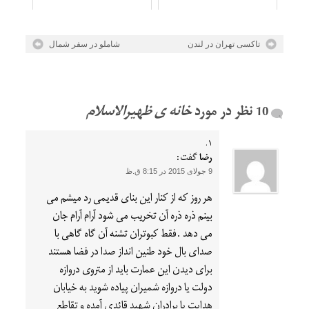
تاکسی تهران در لندن
شاملو در سفر شمال
خانه ی ظهیرالاسلام
رضا
گفت:
9 جولای 2015 در 8:15 ق.ظ
هر روز که از کنار این بنای قدیمی رد میشم می
بینم ذره ذره آن تخریب می شود آرام آرام جان
می دهد .فقط کبوتران تشنه آن گاه گاهی با
صدای بال خود طنین انداز صدا در فضا هستند
برای دیدن این عمارت باید از متروی دروازه
دولت یا دروازه شمیران پیاده شوید به خیابان
هدایت یا برادران شهید قائدی آمده و تقاطع