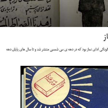
ز
گونگى اداى نماز بود که در دهه ى سى شمسى منتشر شد و تا سال هاى پایانى دهه