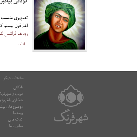
کودکی پیامبر
تصویری منتسب به 
آغاز قرن بیستم 
رودلف فرانتس لن
ادامه
صفحات دیگر
بایگانی
درباره ی شهرفرن
همکاری با شهرف
موضوع های پیشن
پیوندها
کمک مالی
تماس با ما