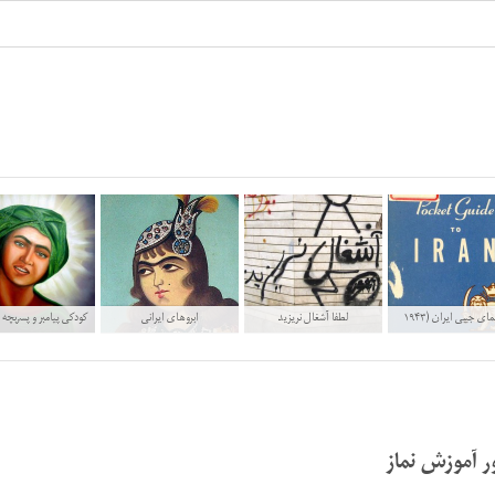
راهنمای جیبی ایران (۱۹۴۳
لطفا آشغال نریزید
ابروهای ایرانی
کودکی پیامبر و پسربچه
میلادی)
ر آموزش نماز