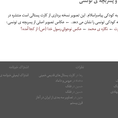
 و پسربچه ی تونسی
کودکی پیامبراسلام. این تصویر نسخه برداری از کارت پستالی است منتشره در
که کودکی تونسی را نشان می دهد. ← عکاس تصویر اصلی از پسربچه ی تونسی:
رت
←
نگاره ی محمد
←
عکس نوجواني رسول خدا (ص) از کجا آمده؟
نظرات
اشتراک خبرنامه
رها
در
کارت پستال های قدیمی خمینی
اشتراک ایمیلی خبرنامه 
گ
Raha
در
عروس و داماد
رنگ
حسین
در
فلک
هادی
حسین
در
فلک
متین
در
تصاویر سه بعدی از ایران در آغاز
قرن بیستم