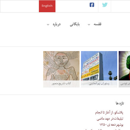
English
قفسه
بایگانی
درباره
 ی تونسی
رستوران تهرانجلسی
کتاب تشریح منصور
تازه ها
پلاسکو، از آغاز تا انجام
تبلیغات در عهد ماضی
بوشهر دهه ی ۱۳۵۰