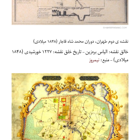
نقشه ی دوم طهران، دوران محمد شاه قاجار (۱۸۴۸ میلادی)
خالق نقشه: الیاس بره‌زین – تاریخ خلق نقشه: ۱۲۲۷ خورشیدی (۱۸۴۸
میلادی) – منبع:
نیمروز