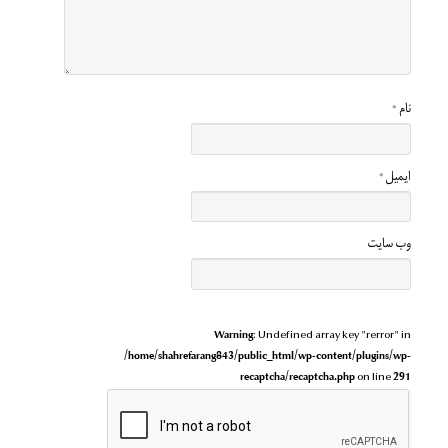
نام
*
ایمیل
*
وب‌ سایت
Warning
: Undefined array key "rerror" in
/home/shahrefarang843/public_html/wp-content/plugins/wp-
recaptcha/recaptcha.php
on line
291