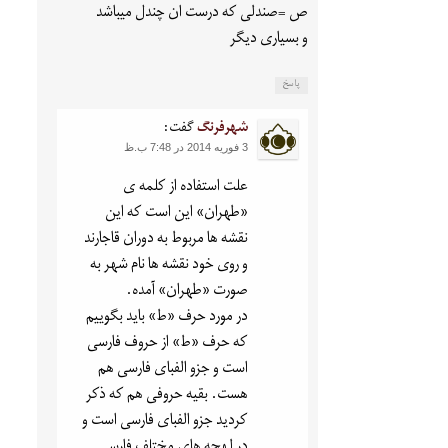
ص =صندلی که درست ان چندل میباشد
و بسیاری دیگر
پاسخ
شهرفرنگ
گفت:
3 فوریه 2014 در 7:48 ب.ظ
علت استفاده از کلمه ی
«طهران» این است که این
نقشه ها مربوط به دوران قاجارند
و روی خود نقشه ها نام شهر به
صورت «طهران» آمده.
در مورد حرف «ط» باید بگوییم
که حرف «ط» از حروف فارسی
است و جزو الفبای فارسی هم
هست. بقیه حروفی هم که ذکر
کردید جزو الفبای فارسی است و