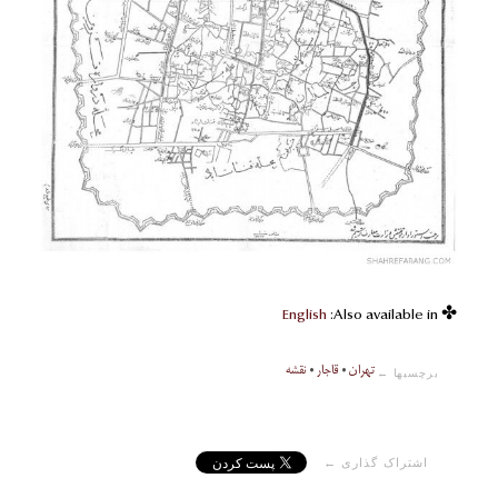
English
✤ Also available in:
تهران
•
قاجار
•
نقشه
برچسبها ←
اشتراک گذاری ←