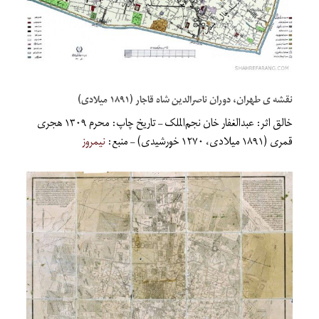
نقشه ی طهران، دوران ناصرالدین شاه قاجار (۱۸۹۱ میلادی)
خالق اثر: عبدالغفار خان نجم‌الملک – تاریخ چاپ: محرم ۱۳۰۹ هجری
قمری (۱۸۹۱ میلادی، ۱۲۷۰ خورشیدی) – منبع:
نیمروز