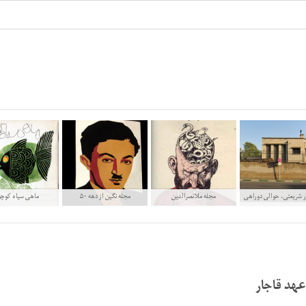
ر شریعتی، حوالی دوراهی
مجله ملانصرالدین
مجله نگین از دهه ۵۰
ماهی سیاه کوچو
قلهک
عهد قاجار