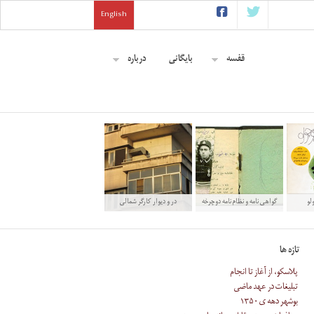
English
قفسه
بایگانی
درباره
لو
‫گواهی نامه و نظام نامه دوچرخه
در و دیوار کارگر شمالی
‬(۱۳۰۹)
تازه ها
پلاسکو، از آغاز تا انجام
تبلیغات در عهد ماضی
بوشهر دهه ی ۱۳۵۰