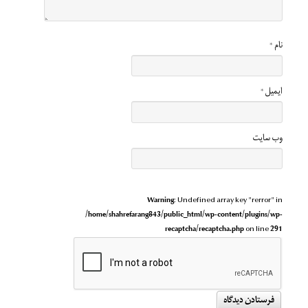
نام
*
ایمیل
*
وب‌ سایت
Warning
: Undefined array key "rerror" in
/home/shahrefarang843/public_html/wp-content/plugins/wp-
recaptcha/recaptcha.php
on line
291