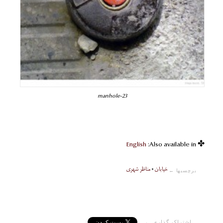
manhole-23
English
✤ Also available in:
خیابان
•
مناظر شهری
برچسبها ←
اشتراک گذاری ←