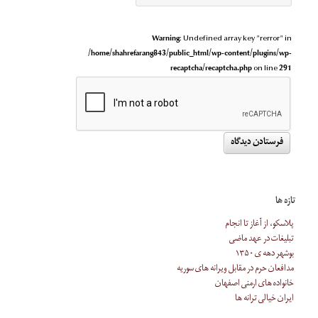
Warning
: Undefined array key "rerror" in
/home/shahrefarang843/public_html/wp-content/plugins/wp-
recaptcha/recaptcha.php
on line
291
تازه ها
پلاسکو، از آغاز تا انجام
تبلیغات در عهد ماضی
بوشهر دهه ی ۱۳۵۰
مدافعان حرم در مقابل ویرانه های سوریه
خانواده های ارمنی اصفهان
ایران خیالی ترانه ها