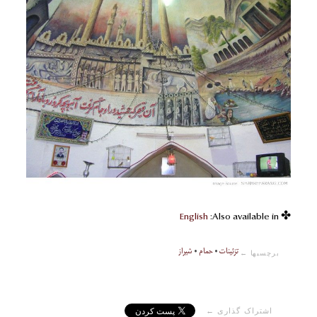
English
✤ Also available in:
تزئینات
•
حمام
•
شیراز
برچسبها ←
اشتراک گذاری ←