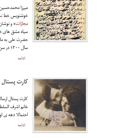
میرزا محمدحسین سیفی قزوینی (
خوشنویس خط
نس
مجازات
» و نوشتن
سیاه مشق های دور
حضرت علی به مالک
سال ۱۳۰۰ در سن ۶۰ سالگی از زندان آزاد شد.
ادامه
کارت پستال 
کارت پستال ارسال
خانم اشرف السلطنه
احتمالا دهه ی او
ادامه