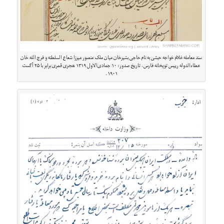
سند معامله غلام خواجه حبشی به نام حاجی بشیرخان میان ملک منصور میرزا شعاع السلطنه و فرج الله خان
عطاءالدوله رییس توپخانه فارس. تاریخ صدور: ۱۰ جمادی‌الاول ۱۳۱۹ هجری قمری برابر با ۲۵ آگست
۱۹۰۱.