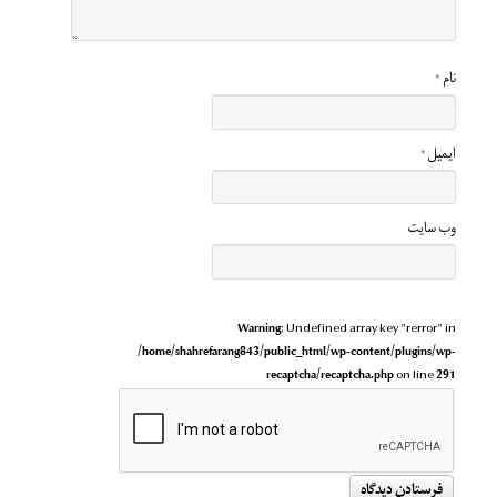
نام
*
ایمیل
*
وب‌ سایت
Warning
: Undefined array key "rerror" in
/home/shahrefarang843/public_html/wp-content/plugins/wp-
recaptcha/recaptcha.php
on line
291