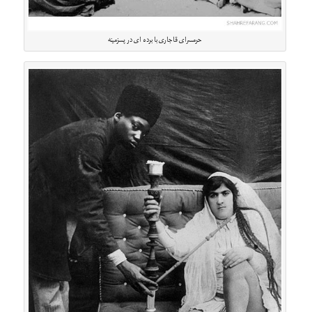
حرمسرای قاجاری با برده ای در پسزمینه