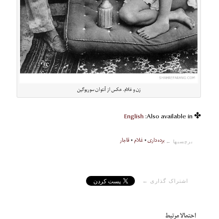
زن و غلام. عکس از آنتوان سوریوگین
English
✤ Also available in:
برده داری
•
غلام
•
قاجار
برچسبها ←
اشتراک گذاری ←
احتمالا مرتبط