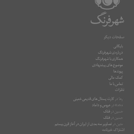
صفحات دیگر
بایگانی
درباره ی شهرفرنگ
همکاری با شهرفرنگ
موضوع های پیشنهادی
پیوندها
کمک مالی
تماس با ما
نظرات
رها
در
کارت پستال های قدیمی خمینی
Raha
در
عروس و داماد
حسین
در
فلک
حسین
در
فلک
متین
در
تصاویر سه بعدی از ایران در آغاز قرن بیستم
اشتراک خبرنامه